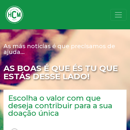
As más notícias é que precisamos de
ajuda...
AS BOAS É QUE ÉS TU QUE
ESTÁS DESSE LADO!
Escolha o valor com que
deseja contribuir para a sua
doação única