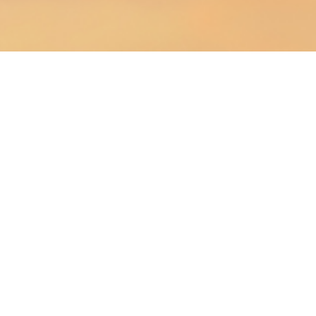
CONTACTOS
geral@hcmealhada.pt
Rua da Juventude Pavilhão