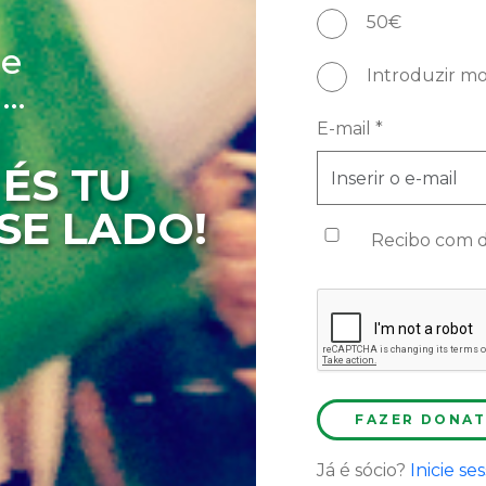
50€
ue
Introduzir m
..
E-mail *
 ÉS TU
SE LADO!
Recibo com d
FAZER DONAT
Já é sócio?
Inicie se