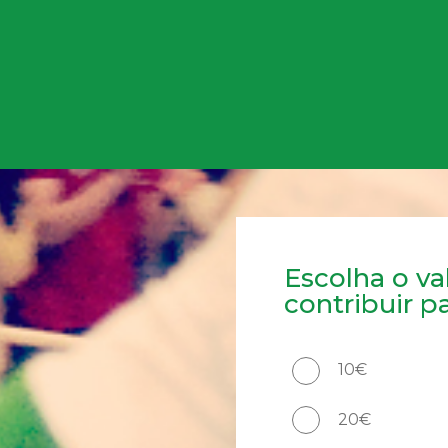
Escolha o v
contribuir p
10€
20€