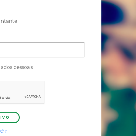
ontante
ados pessoais
IVO
ssão